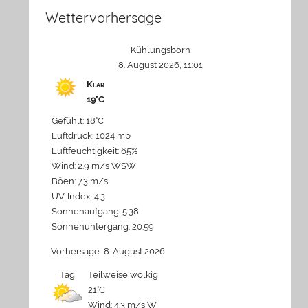
Wettervorhersage
Kühlungsborn
8. August 2026, 11:01
Klar
19°C
Gefühlt: 18°C
Luftdruck: 1024 mb
Luftfeuchtigkeit: 65%
Wind: 2.9 m/s WSW
Böen: 7.3 m/s
UV-Index: 4.3
Sonnenaufgang: 5:38
Sonnenuntergang: 20:59
Vorhersage
8. August 2026
Tag
Teilweise wolkig
21°C
Wind: 4.3 m/s W