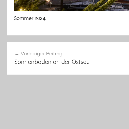
e
r
Sommer 2024.
Beitragsnavigation
Vorheriger Beitrag
Sonnenbaden an der Ostsee